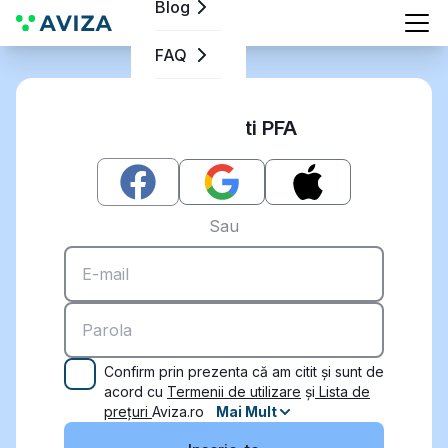
Blog
FAQ
Inregistrati PFA
Sau
Confirm prin prezenta că am citit și sunt de
acord cu
Termenii de utilizare
și
Lista de
prețuri
Aviza.ro
Mai Mult