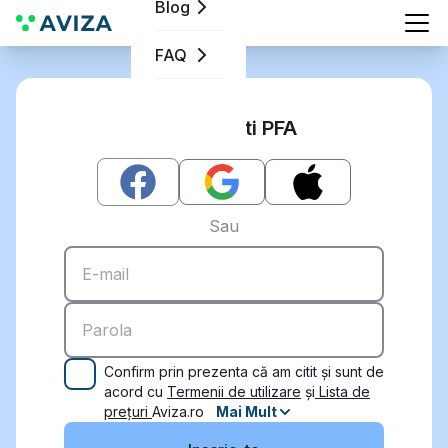
Blog
FAQ
Inregistrati PFA
Sau
Confirm prin prezenta că am citit și sunt de
acord cu
Termenii de utilizare
și
Lista de
prețuri
Aviza.ro
Mai Mult