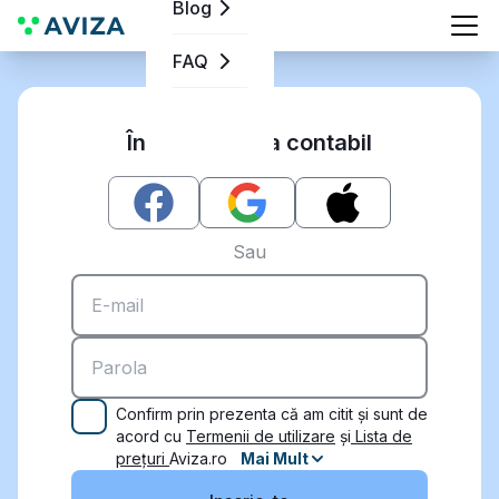
Blog
FAQ
Înscrieți-vă ca contabil
Sau
Confirm prin prezenta că am citit și sunt de
acord cu
Termenii de utilizare
și
Lista de
prețuri
Aviza.ro
Mai Mult