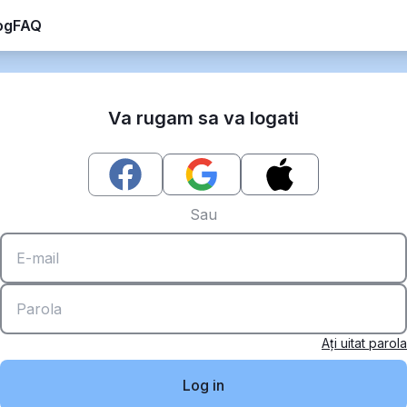
og
FAQ
Va rugam sa va logati
Sau
Aţi uitat parola
Log in