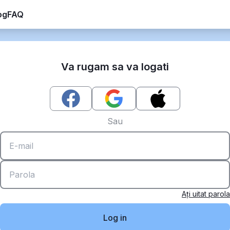
og
FAQ
Va rugam sa va logati
Sau
Aţi uitat parola
Log in