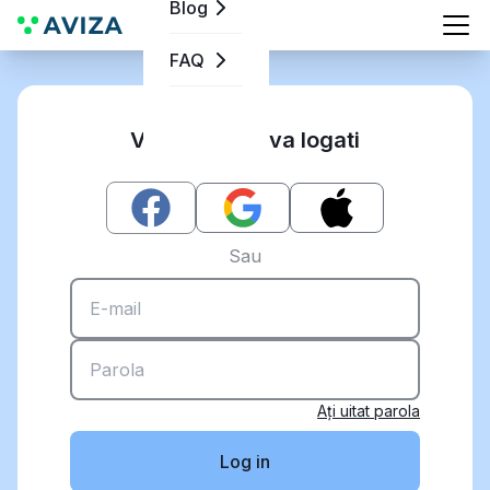
Blog
FAQ
Va rugam sa va logati
Sau
Aţi uitat parola
Log in